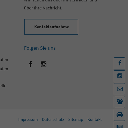
über Ihre Nachricht.
Kontaktaufnahme
Folgen Sie uns
aten
F
aten-
I
elle
K
K
A
Impressum
Datenschutz
Sitemap
Kontakt
N