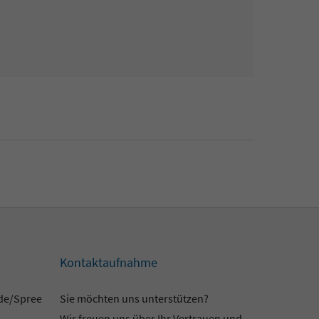
Kontaktaufnahme
lde/Spree
Sie möchten uns unterstützen?
Wir freuen uns über Ihr Vertrauen und