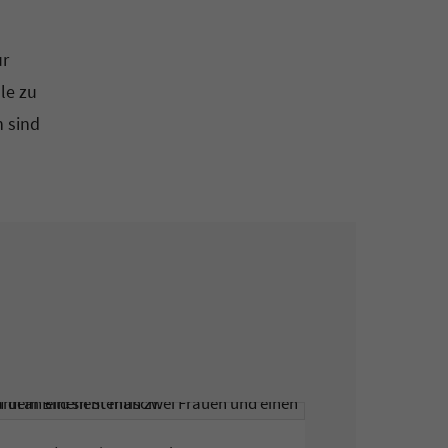
ur
le zu
n sind