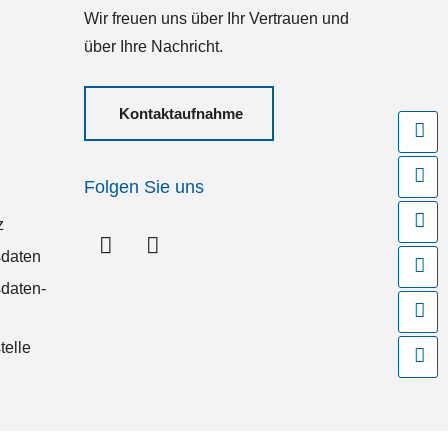
Wir freuen uns über Ihr Vertrauen und
über Ihre Nachricht.
Kontaktaufnahme
F
I
Folgen Sie uns
K
z
daten
K
daten-
A
telle