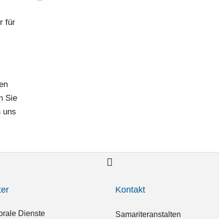
r für
en
n Sie
n uns
ter
Kontakt
orale Dienste
Samariteranstalten