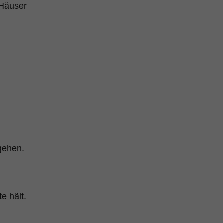
 Häuser
gehen.
e hält.