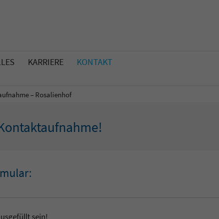
LLES
KARRIERE
KONTAKT
aufnahme – Rosalienhof
e Kontaktaufnahme!
rmular:
usgefüllt sein!