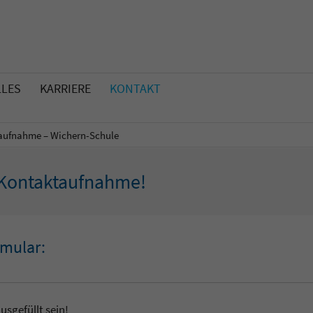
LLES
KARRIERE
KONTAKT
aufnahme – Wichern-Schule
e Kontaktaufnahme!
rmular:
usgefüllt sein!