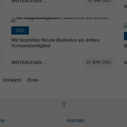
WEITERLESEN …
17 MAI 2021
S
W
2021
Wir begrüßen Nicole Badenius als drittes
Vorstandsmitglied
B
Wir begrüßen Nicole Badenius als drittes
B
Vorstandsmitglied
WEITERLESEN …
01 MÄR 2021
W
Vorwärts
Ende
ter
Kontakt