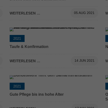
WEITERLESEN …
05 AUG 2021
W
2021
Taufe & Konfirmation
N
Taufe & Konfirmation
N
r
WEITERLESEN …
14 JUN 2021
W
2021
Gute Pflege bis ins hohe Alter
O
S
Gute Pflege bis ins hohe Alter
O