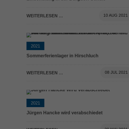
WEITERLESEN …
10 AUG 2021
2021
Sommerferienlager in Hirschluch
Ferienfahrt aller vier Wohnhäuser des
Kinderwohnbereiches in das Sommerferienlage
WEITERLESEN …
08 JUL 2021
Hirschluch.
2021
Jürgen Hancke wird verabschiedet
Jürgen Hancke wird verabschiedet