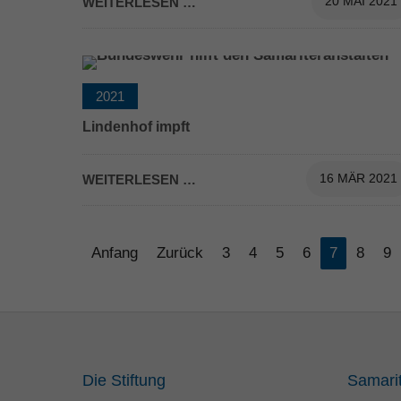
WEITERLESEN …
20 MAI 2021
2021
Lindenhof impft
Lindenhof impft
WEITERLESEN …
16 MÄR 2021
Anfang
Zurück
3
4
5
6
7
8
9
Die Stiftung
Samari