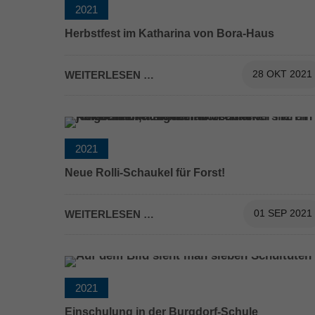
2021
Herbstfest im Katharina von Bora-Haus
WEITERLESEN …
28 OKT 2021
STALTEN
2021
Neue Rolli-Schaukel für Forst!
WEITERLESEN …
01 SEP 2021
2021
Einschulung in der Burgdorf-Schule